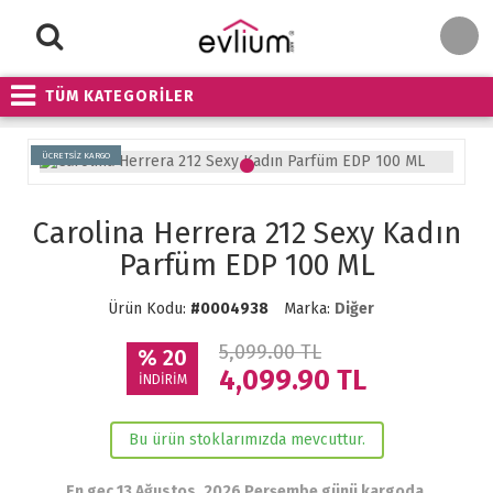
TÜM KATEGORİLER
ÜCRETSİZ KARGO
Carolina Herrera 212 Sexy Kadın
Parfüm EDP 100 ML
Ürün Kodu:
#0004938
Marka:
Diğer
5,099.00 TL
% 20
4,099.90
TL
İNDİRİM
Bu ürün stoklarımızda mevcuttur.
En geç 13 Ağustos, 2026 Perşembe günü kargoda.