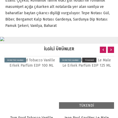
Esans: Çiçeksi, Romantik Tahrik edici gül notası ile romantik
masumiyet açığa çıkarken alt notalarda yer alan vanilya ve
baharatlar baştan çıkarıcı dişiliği vurguluyor. Tepe Notası: Gül,
Biber, Bergamot Kalp Notası: Gardenya, Sardunya Dip Notası:
Pamuk Şekeri, Vanilya, Baharat
İLGİLİ ÜRÜNLER
ÜCRETSİZ KARGO
ÜCRETSİZ KARGO
TÜKENDİ
TÜKENDİ
Tom Ford Tobacco Vanille
Jean Paul Gaultier Le Male