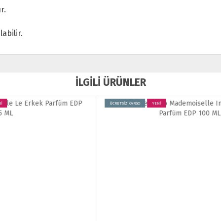
r.
abilir.
İLGİLİ ÜRÜNLER
ÜCRETSİZ KARGO
YENİ
Ü