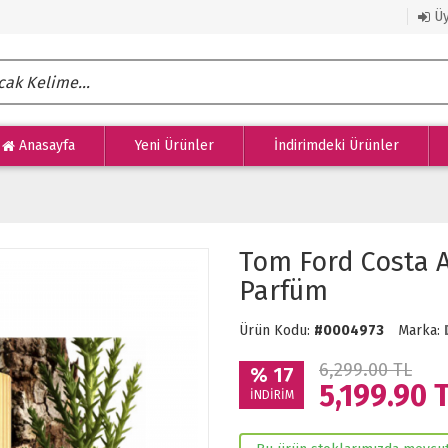
Üy
Anasayfa
Yeni Ürünler
İndirimdeki Ürünler
Tom Ford Costa A
Parfüm
Ürün Kodu:
#0004973
Marka:
6,299.00 TL
% 17
5,199.90
T
İNDİRİM