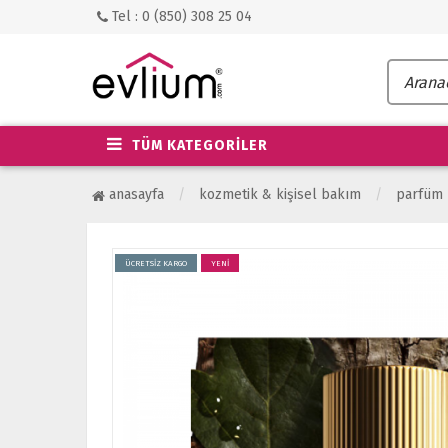
Tel : 0 (850) 308 25 04
TÜM KATEGORİLER
anasayfa
kozmeti̇k & ki̇şi̇sel bakim
parfüm
ÜCRETSİZ KARGO
YENİ