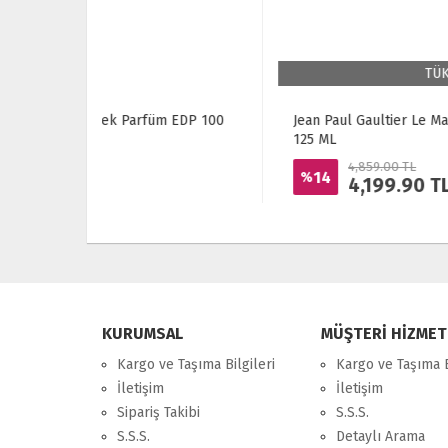
TÜKENDİ
üm EDP 100
Jean Paul Gaultier Le Male Le Erkek Parfüm EDP
125 ML
4,859.00 TL
14
%
4,199.90
TL
KURUMSAL
MÜŞTERİ HİZMET
Kargo ve Taşıma Bilgileri
Kargo ve Taşıma B
İletişim
İletişim
Sipariş Takibi
S.S.S.
S.S.S.
Detaylı Arama