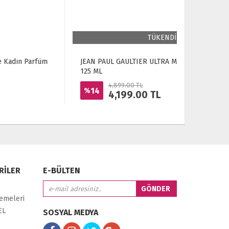
TÜKENDİ
JEAN PAUL GAULTIER ULTRA MALE INTENSE EDT
Christian 
125 ML
4,899.00 TL
3,
14
9
%
%
4,199.00
TL
3
RİLER
E-BÜLTEN
zemeleri
EL
SOSYAL MEDYA