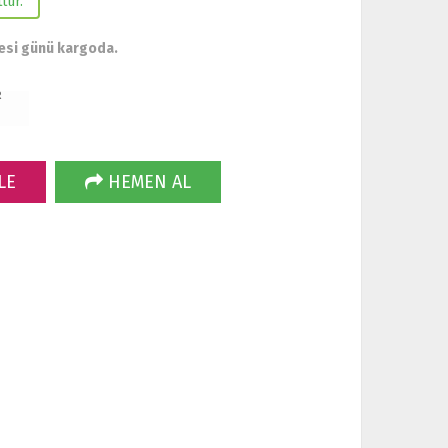
tur.
esi günü kargoda.
R
LE
HEMEN AL