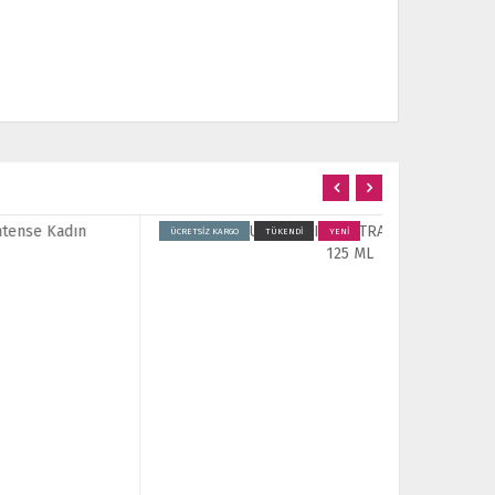
CRETSİZ KARGO
TÜKENDİ
YENİ
ÜCRETSİZ KARGO