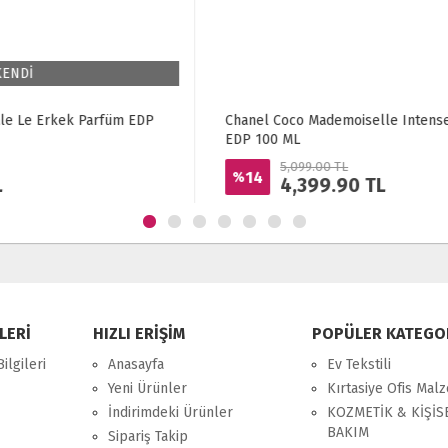
Chanel Coco Mademoiselle Intense Kadın Parfüm
EDP 100 ML
5,099.00 TL
14
%
4,399.90
TL
LERİ
HIZLI ERİŞİM
POPÜLER KATEGO
ilgileri
Anasayfa
Ev Tekstili
Yeni Ürünler
Kırtasiye Ofis Mal
İndirimdeki Ürünler
KOZMETİK & KİŞİS
BAKIM
Sipariş Takip