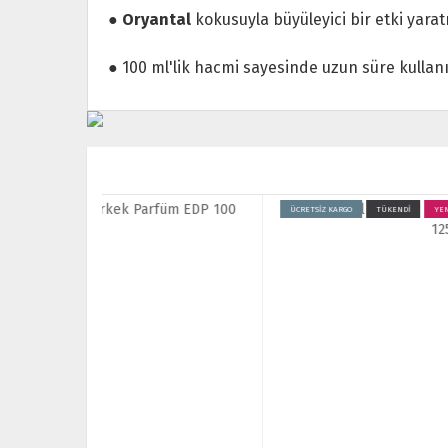
●
Oryantal
kokusuyla büyüleyici bir etki yaratı
● 100 ml'lik hacmi sayesinde uzun süre kullanıl
ÜCRETSİZ KARGO
TÜKENDİ
YENİ