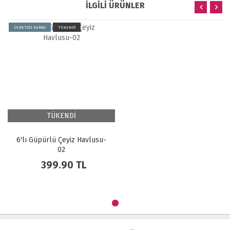
İLGİLİ ÜRÜNLER
ÜCRETSİZ KARGO
TÜKENDİ
TÜKENDİ
6'lı Güpürlü Çeyiz Havlusu-
02
399.90
TL