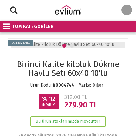
TÜM KATEGORİLER
ÜCRETSİZ KARGO
Birinci Kalite kiloluk Dökme
Havlu Seti 60x40 10'lu
Ürün Kodu:
#0004744
Marka:
Diğer
319.00 TL
% 12
279.90
TL
İNDİRİM
Bu ürün stoklarımızda mevcuttur.
En geç 12 Ağustos, 2026 Çarşamba günü kargoda.