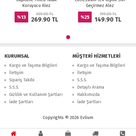
Koruyucu Alez
Geçirmez Alez
(160x200+40)
309.00 TL
199.00 TL
13
25
%
%
269.90
TL
149.90
TL
KURUMSAL
MÜŞTERİ HİZMETLERİ
Kargo ve Taşıma Bilgileri
Kargo ve Taşıma Bilgileri
İletişim
İletişim
Sipariş Takibi
S.S.S.
S.S.S.
Detaylı Arama
Gizlilik ve Kullanım Şartları
Hakkımızda
İade Şartları
İade Şartları
Copyrights © 2026 Evlium