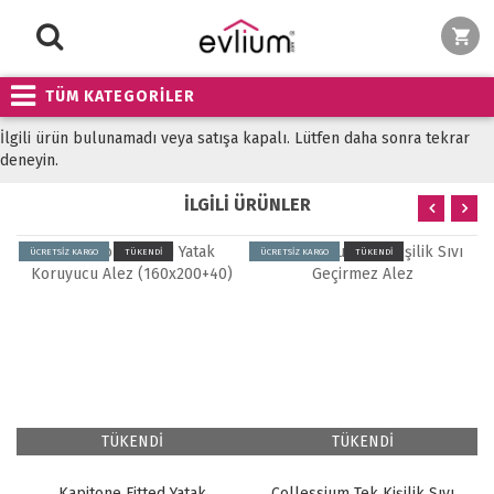
TÜM KATEGORİLER
İlgili ürün bulunamadı veya satışa kapalı. Lütfen daha sonra tekrar
deneyin.
İLGİLİ ÜRÜNLER
ÜCRETSİZ KARGO
TÜKENDİ
ÜCRETSİZ KARGO
TÜKENDİ
TÜKENDİ
TÜKENDİ
Kapitone Fitted Yatak
Collessium Tek Kişilik Sıvı