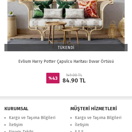
TÜKENDİ
Evlium Harry Potter Çapulcu Haritası Duvar Örtüsü
149.00 TL
43
%
84.90
TL
KURUMSAL
MÜŞTERİ HİZMETLERİ
Kargo ve Taşıma Bilgileri
Kargo ve Taşıma Bilgileri
İletişim
İletişim
Sipariş Takibi
S.S.S.