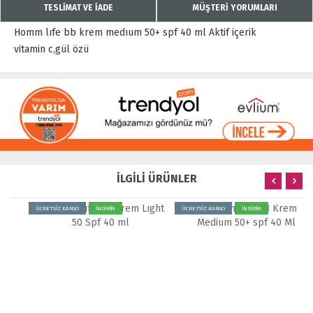
TESLİMAT VE İADE
MÜŞTERİ YORUMLARI
Homm lıfe bb krem medıum 50+ spf 40 ml Aktif içerik
vitamin c,gül özü
İLGİLİ ÜRÜNLER
ÜCRETSİZ KARGO
İNDİRİM
ÜCRETSİZ KARGO
İNDİRİM