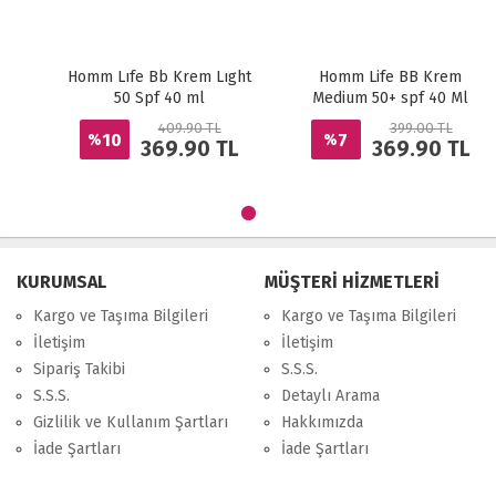
Homm Lıfe Bb Krem Lıght
Homm Life BB Krem
50 Spf 40 ml
Medium 50+ spf 40 Ml
409.90 TL
399.00 TL
10
7
%
%
369.90
TL
369.90
TL
KURUMSAL
MÜŞTERİ HİZMETLERİ
Kargo ve Taşıma Bilgileri
Kargo ve Taşıma Bilgileri
İletişim
İletişim
Sipariş Takibi
S.S.S.
S.S.S.
Detaylı Arama
Gizlilik ve Kullanım Şartları
Hakkımızda
İade Şartları
İade Şartları