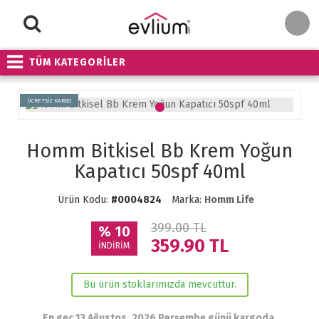
TÜM KATEGORİLER
ÜCRETSİZ KARGO
Homm Bitkisel Bb Krem Yoğun
Kapatıcı 50spf 40ml
Ürün Kodu:
#0004824
Marka:
Homm Life
399.00 TL
% 10
359.90
TL
İNDİRİM
Bu ürün stoklarımızda mevcuttur.
En geç 13 Ağustos, 2026 Perşembe günü kargoda.