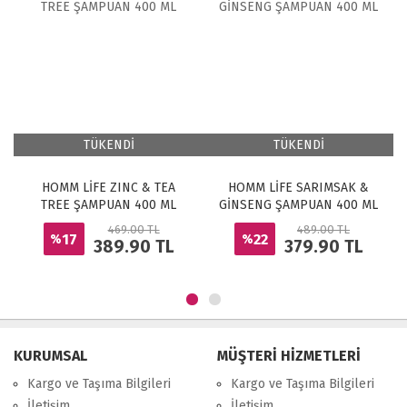
TÜKENDİ
TÜKENDİ
HOMM LİFE ZINC & TEA
HOMM LİFE SARIMSAK &
HOM
TREE ŞAMPUAN 400 ML
GİNSENG ŞAMPUAN 400 ML
300
469.00 TL
489.00 TL
17
22
%
%
389.90
TL
379.90
TL
KURUMSAL
MÜŞTERİ HİZMETLERİ
Kargo ve Taşıma Bilgileri
Kargo ve Taşıma Bilgileri
İletişim
İletişim