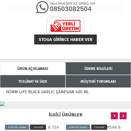
TIKLA WHATSAPP İLE SİPARİŞ VER
08503082504
STOGA GIRINCE HABER VER
ÜRÜN AÇIKLAMASI
ÖDEME BİLGİLERİ
TESLİMAT VE İADE
MÜŞTERİ YORUMLARI
HOMM LIFE BLACK GARLIC ŞAMPUAN 400 ML
İLGİLİ ÜRÜNLER
CRETSİZ KARGO
TÜKENDİ
ÜCRETSİZ KARGO
TÜKENDİ
ÜCRETSİ