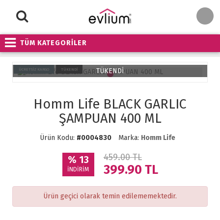
TÜM KATEGORİLER
TÜKENDİ
ÜCRETSİZ KARGO
TÜKENDİ
Homm Life BLACK GARLIC
ŞAMPUAN 400 ML
Ürün Kodu:
#0004830
Marka:
Homm Life
459.00 TL
% 13
399.90
TL
İNDİRİM
Ürün geçici olarak temin edilememektedir.