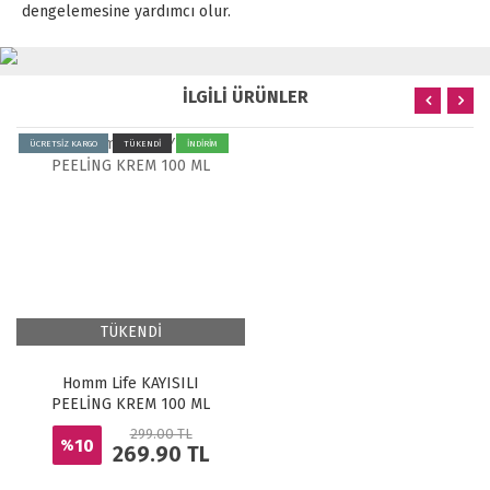
dengelemesine yardımcı olur.
İLGİLİ ÜRÜNLER
ÜCRETSİZ KARGO
TÜKENDİ
İNDİRİM
TÜKENDİ
Homm Life KAYISILI
PEELİNG KREM 100 ML
299.00 TL
10
%
269.90
TL