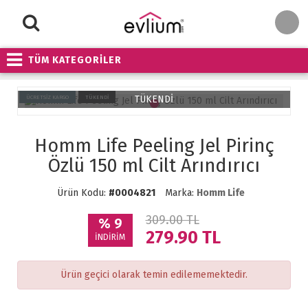
TÜM KATEGORİLER
TÜKENDİ
ÜCRETSİZ KARGO
TÜKENDİ
Homm Life Peeling Jel Pirinç
Özlü 150 ml Cilt Arındırıcı
Ürün Kodu:
#0004821
Marka:
Homm Life
309.00 TL
% 9
279.90
TL
İNDİRİM
Ürün geçici olarak temin edilememektedir.