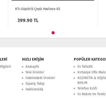
6'lı Güpürlü Çeyiz Havlusu-02
399.90
TL
LERİ
HIZLI ERİŞİM
POPÜLER KATEGO
ilgileri
Anasayfa
Ev Tekstili
Yeni Ürünler
Kırtasiye Ofis Mal
İndirimdeki Ürünler
KOZMETİK & KİŞİS
BAKIM
Sipariş Takip
Telefon Kılıfı
Hakkımızda
Ev Bakım Ve Temiz