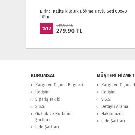
Birinci Kalite kiloluk Dökme Havlu Seti 60x40
10'lu
319.00 TL
12
%
279.90
TL
KURUMSAL
MÜŞTERİ HİZMET
Kargo ve Taşıma Bilgileri
Kargo ve Taşıma B
İletişim
İletişim
Sipariş Takibi
S.S.S.
S.S.S.
Detaylı Arama
Gizlilik ve Kullanım
Hakkımızda
Şartları
İade Şartları
İade Şartları