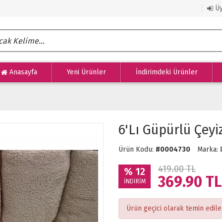
Üy
Anasayfa
Yeni Ürünler
İndirimdeki Ürünler
6'Lı Güpürlü Çeyi
Ürün Kodu:
#0004730
Marka:
419.00 TL
% 12
369.90
TL
İNDİRİM
Ürün geçici olarak temin edil