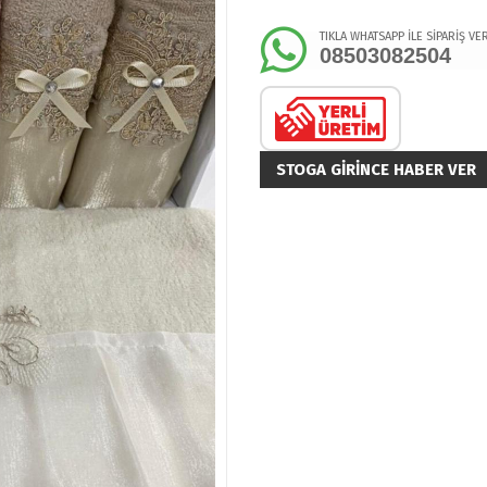
TIKLA WHATSAPP İLE SİPARİŞ VE
08503082504
STOGA GIRINCE HABER VER